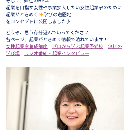
そして、弊社のHPは
起業を目指す女性や事業拡大したい女性起業家のために
起業がときめく
学びの遊園地
をコンセプトに公開しました♪
どうぞ、思う存分遊んでいってください
各ページ、起業がときめく情報で溢れています！
女性起業家養成講座
ゼロから学ぶ起業予備校
無料の
学び場
ラジオ番組・起業インタビュー